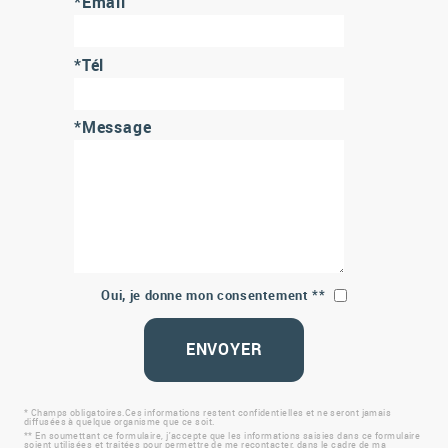
*Email
*Tél
*Message
Oui, je donne mon consentement **
ENVOYER
* Champs obligatoires.Ces informations restent confidentielles et ne seront jamais
diffusées à quelque organisme que ce soit.
** En soumettant ce formulaire, j'accepte que les informations saisies dans ce formulaire
soient utilisées et traitées pour permettre de me recontacter, dans le cadre de ma