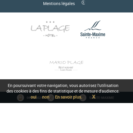
Mentions légales
En poursuivant votre navigation, vous autorisez l'utilisation
des cookies à des fins de statistique et de mesure d'audience.
X
oui
non
En savoir plus.
0494960245
0415540507
SAINTE-MAXIME