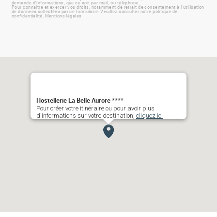
demande d'informations, que ce soit par mail, ou téléphone.
Pour connaître et exercer vos droits, notamment de retrait de consentement à l'utilisation
de données collectées par ce formulaire. Veuillez consulter notre politique de
confidentialité.
Mentions légales
Hostellerie La Belle Aurore ****
Pour créer votre itinéraire ou pour avoir plus
d'informations sur votre destination,
cliquez ici